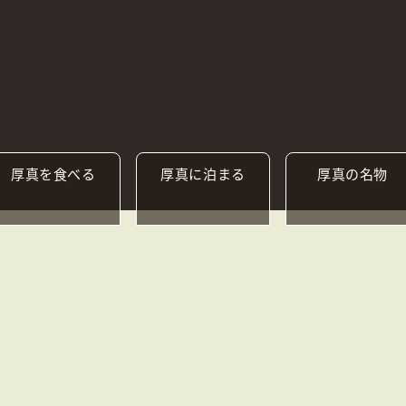
厚真を
食べる
厚真に
泊まる
厚真の
名物